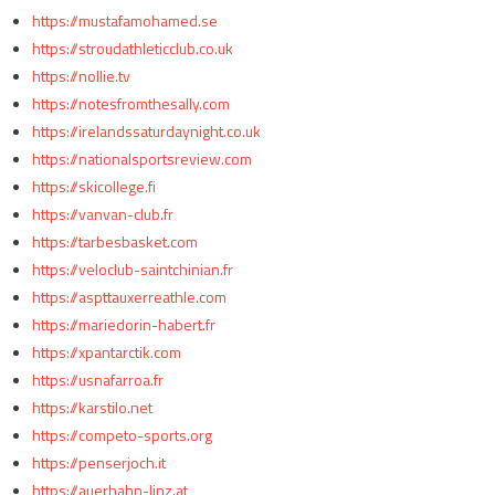
https://mustafamohamed.se
https://stroudathleticclub.co.uk
https://nollie.tv
https://notesfromthesally.com
https://irelandssaturdaynight.co.uk
https://nationalsportsreview.com
https://skicollege.fi
https://vanvan-club.fr
https://tarbesbasket.com
https://veloclub-saintchinian.fr
https://aspttauxerreathle.com
https://mariedorin-habert.fr
https://xpantarctik.com
https://usnafarroa.fr
https://karstilo.net
https://competo-sports.org
https://penserjoch.it
https://auerhahn-linz.at