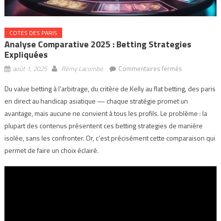
COTES DES PARIS
Analyse Comparative 2025 : Betting Strategies
Expliquées
sur
août 1, 2025
Rémy Lacombe
Commentaires fermés
Analyse
Du value betting à l’arbitrage, du critère de Kelly au flat betting, des paris
comparative
en direct au handicap asiatique — chaque stratégie promet un
2025
:
avantage, mais aucune ne convient à tous les profils. Le problème : la
Betting
plupart des contenus présentent ces betting strategies de manière
Strategies
isolée, sans les confronter. Or, c’est précisément cette comparaison qui
expliquées
permet de faire un choix éclairé.