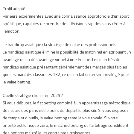
Profil adapté
Parieurs expérimentés avec une connaissance approfondie d’un sport
spécifique, capables de prendre des décisions rapides sans céder à
l’émotion.
Le handicap asiatique : la stratégie de niche des professionnels
Le handicap asiatique élimine la possibilité du match nul en attribuant un
avantage ou un désavantage virtuel à une équipe. Les marchés de
handicap asiatique présentent généralement des marges plus faibles
que les marchés classiques 1X2, ce qui en fait un terrain privilégié pour
le value betting.
Quelle stratégie choisir en 2025 ?
Si vous débutez, le flat betting combiné à un apprentissage méthodique
des cotes des paris est le point de départ le plus sûr. Si vous disposez
de temps et d’outils, le value betting reste la voie royale. Si votre
priorité est le risque zéro, le matched betting ou l’arbitrage constituent
des options malgré leurs contraintes croissantes.