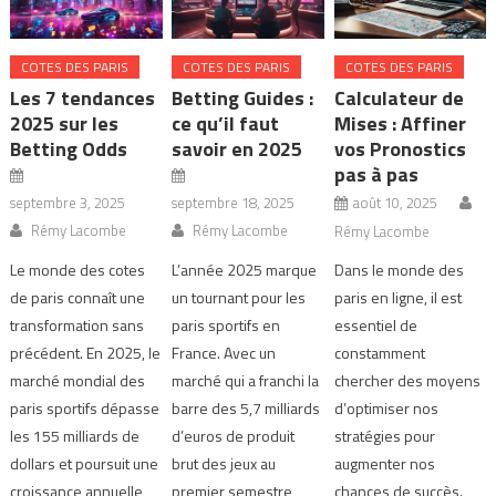
COTES DES PARIS
COTES DES PARIS
COTES DES PARIS
Les 7 tendances
Betting Guides :
Calculateur de
2025 sur les
ce qu’il faut
Mises : Affiner
Betting Odds
savoir en 2025
vos Pronostics
pas à pas
septembre 3, 2025
septembre 18, 2025
août 10, 2025
Rémy Lacombe
Rémy Lacombe
Rémy Lacombe
Le monde des cotes
L’année 2025 marque
Dans le monde des
de paris connaît une
un tournant pour les
paris en ligne, il est
transformation sans
paris sportifs en
essentiel de
précédent. En 2025, le
France. Avec un
constamment
marché mondial des
marché qui a franchi la
chercher des moyens
paris sportifs dépasse
barre des 5,7 milliards
d’optimiser nos
les 155 milliards de
d’euros de produit
stratégies pour
dollars et poursuit une
brut des jeux au
augmenter nos
croissance annuelle
premier semestre,
chances de succès.