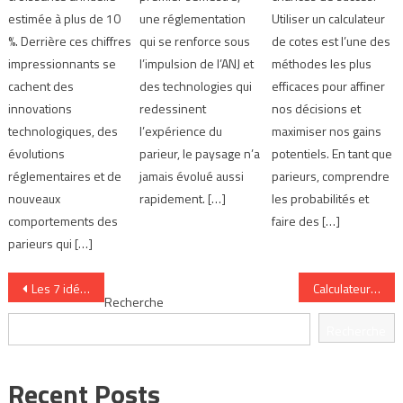
estimée à plus de 10
une réglementation
Utiliser un calculateur
%. Derrière ces chiffres
qui se renforce sous
de cotes est l’une des
impressionnants se
l’impulsion de l’ANJ et
méthodes les plus
cachent des
des technologies qui
efficaces pour affiner
innovations
redessinent
nos décisions et
technologiques, des
l’expérience du
maximiser nos gains
évolutions
parieur, le paysage n’a
potentiels. En tant que
réglementaires et de
jamais évolué aussi
parieurs, comprendre
nouveaux
rapidement. […]
les probabilités et
comportements des
faire des […]
parieurs qui […]
Navigation
Les 7 idées reçues sur les Betting Odds
Calculateur de Paris : En Tirer le Meilleur Rendement
Recherche
de
Recherche
l’article
Recent Posts