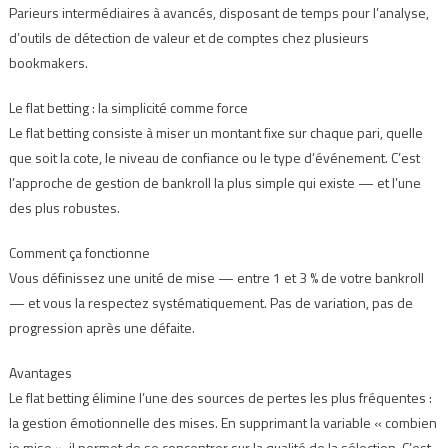
Parieurs intermédiaires à avancés, disposant de temps pour l’analyse,
d’outils de détection de valeur et de comptes chez plusieurs
bookmakers.
Le flat betting : la simplicité comme force
Le flat betting consiste à miser un montant fixe sur chaque pari, quelle
que soit la cote, le niveau de confiance ou le type d’événement. C’est
l’approche de gestion de bankroll la plus simple qui existe — et l’une
des plus robustes.
Comment ça fonctionne
Vous définissez une unité de mise — entre 1 et 3 % de votre bankroll
— et vous la respectez systématiquement. Pas de variation, pas de
progression après une défaite.
Avantages
Le flat betting élimine l’une des sources de pertes les plus fréquentes :
la gestion émotionnelle des mises. En supprimant la variable « combien
je mise », il permet de se concentrer sur la qualité de la sélection. C’est