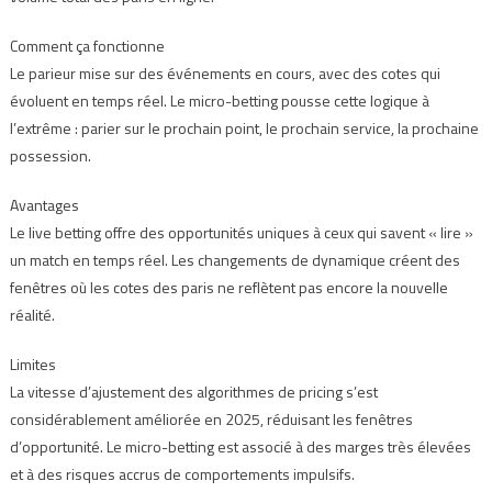
Comment ça fonctionne
Le parieur mise sur des événements en cours, avec des cotes qui
évoluent en temps réel. Le micro-betting pousse cette logique à
l’extrême : parier sur le prochain point, le prochain service, la prochaine
possession.
Avantages
Le live betting offre des opportunités uniques à ceux qui savent « lire »
un match en temps réel. Les changements de dynamique créent des
fenêtres où les cotes des paris ne reflètent pas encore la nouvelle
réalité.
Limites
La vitesse d’ajustement des algorithmes de pricing s’est
considérablement améliorée en 2025, réduisant les fenêtres
d’opportunité. Le micro-betting est associé à des marges très élevées
et à des risques accrus de comportements impulsifs.