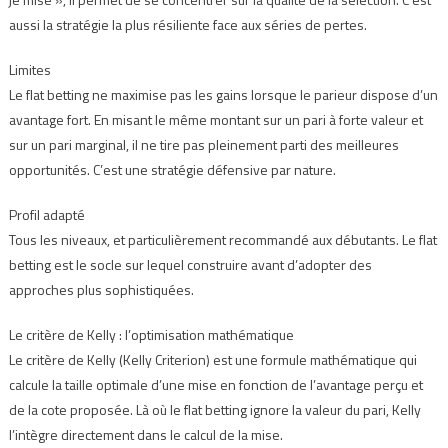
aussi la stratégie la plus résiliente face aux séries de pertes.
Limites
Le flat betting ne maximise pas les gains lorsque le parieur dispose d’un
avantage fort. En misant le même montant sur un pari à forte valeur et
sur un pari marginal, il ne tire pas pleinement parti des meilleures
opportunités. C’est une stratégie défensive par nature.
Profil adapté
Tous les niveaux, et particulièrement recommandé aux débutants. Le flat
betting est le socle sur lequel construire avant d’adopter des
approches plus sophistiquées.
Le critère de Kelly : l’optimisation mathématique
Le critère de Kelly (Kelly Criterion) est une formule mathématique qui
calcule la taille optimale d’une mise en fonction de l’avantage perçu et
de la cote proposée. Là où le flat betting ignore la valeur du pari, Kelly
l’intègre directement dans le calcul de la mise.