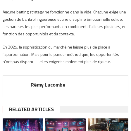
Aucune betting strategy ne fonctionne dans le vide. Chacune exige une
gestion de bankroll rigoureuse et une discipline émotionnelle solide.
Les parieurs les plus performants en combinent d’ailleurs plusieurs, en
fonction des opportunités et du contexte.
En 2025, la sophistication du marché ne laisse plus de place à
l’approximation. Mais pour le parieur méthodique, les opportunités
n’ont pas disparu — elles exigent simplement plus de rigueur.
Rémy Lacombe
RELATED ARTICLES